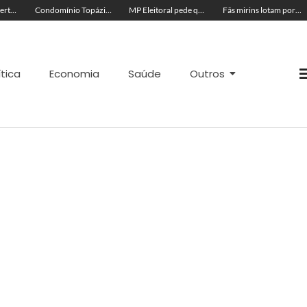
Acre segue em alerta para casos de síndrome respiratória aguda grave, aponta Fiocruz
Condomínio Topázio é condenado a pagar R$ 4 mil a família de criança ferida em quadra esportiva
MP Eleitoral pede que TRE-AC negue candidatura de Antônia Lúcia com base em condenações por peculato e improbidade
Fãs mirins lotam porta de hotel à espera de Ana Castela para show na Expoacre
ítica
Economia
Saúde
Outros