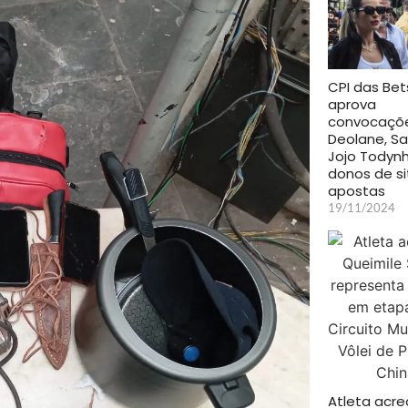
CPI das Bet
aprova
convocaçõ
Deolane, S
Jojo Todyn
donos de si
apostas
19/11/2024
Atleta acr