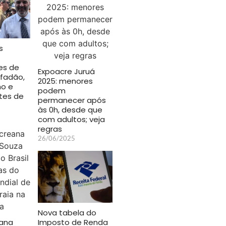
s
es de
Expoacre Juruá
afadão,
2025: menores
ho e
podem
tes de
permanecer após
às 0h, desde que
com adultos; veja
regras
26/06/2025
Nova tabela do
eana
Imposto de Renda