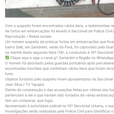
Com o suspeito foram encontrados vários itens, e testemunhas r
de furtos em embarcações foi levado à Seccional de Polícia Civil
Reprodução / Redes sociais
Um homem suspeito de praticar furtos em embarcações que fica
bairro Salé, em Santarém, oeste do Pará, foi capturado pela Gu
na manhã desta segunda-feira (18), e conduzido à 16ª Seccional U
Clique aqui e siga o canal g1 Santarém e Região no WhatsApp
O homem foi abordado pelos guardas portuários após perceber
encontradas mochilas que continham vários itens que foram rec
furto.
Objetos furtados pelo suspeito foram apresentados na Seccional d
Jean Silva / TV Tapajós
Diante da constatação e das acusações feitas por vítimas dos fu
pertenciam a ele e que haviam sido furtados de várias embarcaç
tem um comparsa, que fugiu.
Apresentado à autoridade policial na 16ª Seccional Urbana, o sus
investigações serão realizadas pela Polícia Civil para identificar 