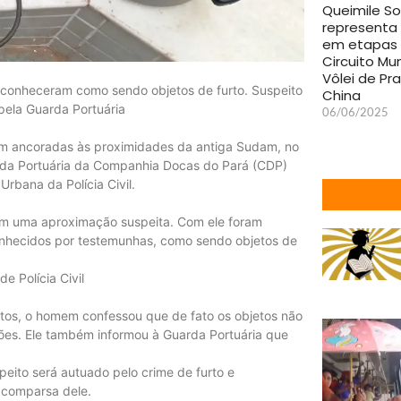
Queimile S
representa 
em etapas
Circuito Mu
Vôlei de Pra
econheceram como sendo objetos de furto. Suspeito
China
 pela Guarda Portuária
06/06/2025
m ancoradas às proximidades da antiga Sudam, no
arda Portuária da Companhia Docas do Pará (CDP)
rbana da Polícia Civil.
em uma aproximação suspeita. Com ele foram
onhecidos por testemunhas, como sendo objetos de
e Polícia Civil
rtos, o homem confessou que de fato os objetos não
ões. Ele também informou à Guarda Portuária que
peito será autuado pelo crime de furto e
o comparsa dele.