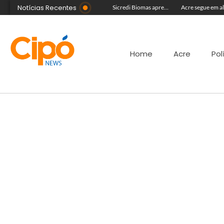
Notícias Recentes
Com equipe reforçada no Agosto Lilás, Delegacia da Mulher intensifica prisões e reduz acervo de inquéritos no Juruá
Colégio Militar Tiradentes supera médias estadual e nacional no SAEB e ENEM
Sicredi Biomas apresenta na Expoacre crédito do Plano Safra voltado às mulheres
Home
Acre
Pol