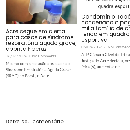
Condomínio Topá
condenado a pag
mil a família de c
Acre segue em alerta
ferida em quadra
para casos de síndrome
esportiva
respiratória aguda grave,
06/08/2026
/
No Comment
aponta Fiocruz
A 1ª Câmara Cível do Tribu
06/08/2026
/
No Comments
Justiça do Acre decidiu, ne
Mesmo com a redução dos casos de
feira (6), aumentar de...
Síndrome Respiratória Aguda Grave
(SRAG) no Brasil, o Acre...
Deixe seu comentário