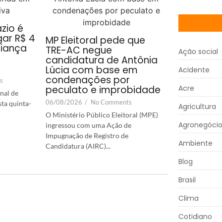
zio é
ar R$ 4
MP Eleitoral pede que
riança
TRE-AC negue
Ação social
candidatura de Antônia
Lúcia com base em
Acidente
condenações por
s
peculato e improbidade
Acre
nal de
06/08/2026
/
No Comments
sta quinta-
Agricultura
O Ministério Público Eleitoral (MPE)
Agronegóci
ingressou com uma Ação de
Impugnação de Registro de
Ambiente
Candidatura (AIRC)...
Blog
Brasil
Clima
Cotidiano