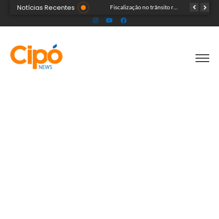
Notícias Recentes
Senac Acre leva workshop de maquiagem à sétima noite da Expoacre 2026
Fiscalização no trânsito reduz as autuações por embriaguez ao longo da Expoacre
TRAGÉDIA: helicóptero cai e mata quatro pessoas; vítimas eram turistas