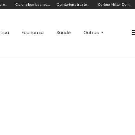
Ciclone bomba chega ao Brasil hoje e Defesa Civil Nacional faz alerta
Quinta-feira traz tempo abafado, ventos fortes e máximas de 36ºC no Acre
Colégio Militar Dom Pedro II obtém maior nota do Ideb no Acre
ítica
Economia
Saúde
Outros