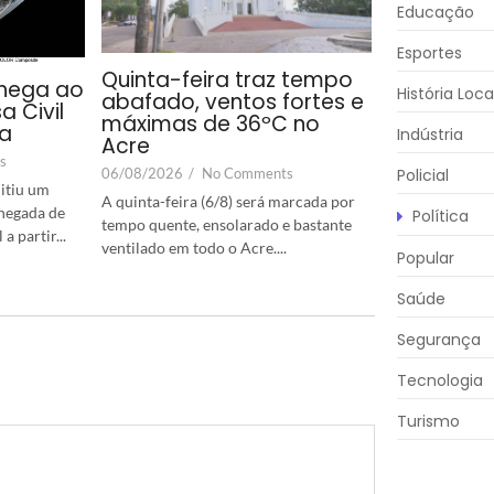
Educação
Esportes
Quinta-feira traz tempo
hega ao
História Loca
abafado, ventos fortes e
a Civil
máximas de 36ºC no
ta
Indústria
Acre
s
06/08/2026
/
No Comments
Policial
itiu um
A quinta-feira (6/8) será marcada por
chegada de
Política
tempo quente, ensolarado e bastante
 partir...
ventilado em todo o Acre....
Popular
Saúde
Segurança
Tecnologia
Turismo