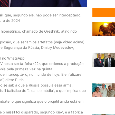
sil, que, segundo ele, não pode ser interceptado.
mbro de 2024
l hipersônico, chamado de Oreshnik, atingindo
osão, que seriam os artefatos (veja vídeo acima).
 de Segurança da Rússia, Dmitry Medevedev,
 g1 no WhatsApp
 TV nesta sexta-feira (22), que ordenou a produção
ânia pela primeira vez na quinta.
de interceptá-lo, no mundo de hoje. E enfatizarei
”, disse Putin.
ão se sabia que a Rússia possuía essa arma.
ssil balístico de “alcance médio”, o que implica que
ate, o que significa que o projétil ainda está em
o míssil foi disparado, segundo Kiev, e a fábrica