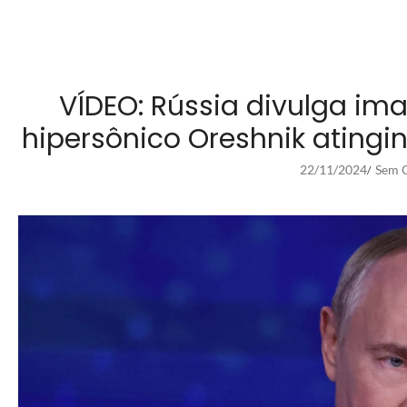
VÍDEO: Rússia divulga im
hipersônico Oreshnik atingin
22/11/2024
Sem C
/