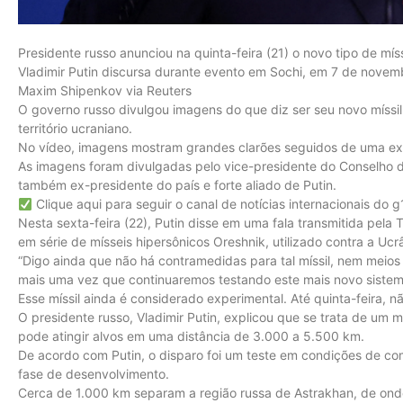
Presidente russo anunciou na quinta-feira (21) o novo tipo de mís
Vladimir Putin discursa durante evento em Sochi, em 7 de nove
Maxim Shipenkov via Reuters
O governo russo divulgou imagens do que diz ser seu novo míssi
território ucraniano.
No vídeo, imagens mostram grandes clarões seguidos de uma expl
As imagens foram divulgadas pelo vice-presidente do Conselho
também ex-presidente do país e forte aliado de Putin.
Clique aqui para seguir o canal de notícias internacionais do
Nesta sexta-feira (22), Putin disse em uma fala transmitida pela
em série de mísseis hipersônicos Oreshnik, utilizado contra a Ucr
“Digo ainda que não há contramedidas para tal míssil, nem meios 
mais uma vez que continuaremos testando este mais novo sistema
Esse míssil ainda é considerado experimental. Até quinta-feira, n
O presidente russo, Vladimir Putin, explicou que se trata de um mí
pode atingir alvos em uma distância de 3.000 a 5.500 km.
De acordo com Putin, o disparo foi um teste em condições de comb
fase de desenvolvimento.
Cerca de 1.000 km separam a região russa de Astrakhan, de onde 