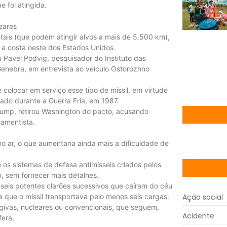
 foi atingida.
leares
ntais (que podem atingir alvos a mais de 5.500 km),
r a costa oeste dos Estados Unidos.
Pavel Podvig, pesquisador do Instituto das
enebra, em entrevista ao veículo Ostorozhno
colocar em serviço esse tipo de míssil, em virtude
nado durante a Guerra Fria, em 1987.
rump, retirou Washington do pacto, acusando
amentista.
 ar, o que aumentaria ainda mais a dificuldade de
os sistemas de defesa antimísseis criados pelos
n, sem fornecer mais detalhes.
 seis potentes clarões sucessivos que caíram do céu
Ação social
 que o míssil transportava pelo menos seis cargas.
ogivas, nucleares ou convencionais, que seguem,
Acidente
era.