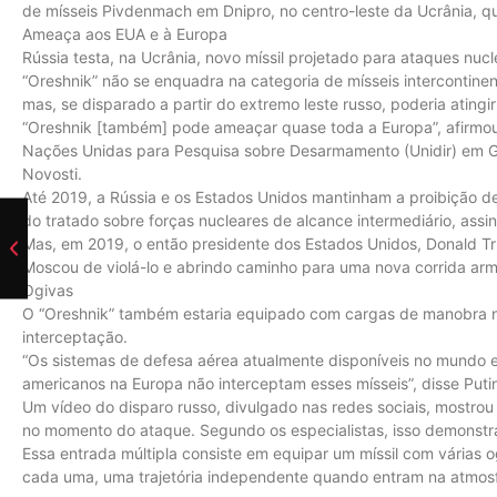
de mísseis Pivdenmach em Dnipro, no centro-leste da Ucrânia, que
Ameaça aos EUA e à Europa
Rússia testa, na Ucrânia, novo míssil projetado para ataques nuc
“Oreshnik” não se enquadra na categoria de mísseis intercontine
mas, se disparado a partir do extremo leste russo, poderia atingi
“Oreshnik [também] pode ameaçar quase toda a Europa”, afirmou 
Nações Unidas para Pesquisa sobre Desarmamento (Unidir) em G
Novosti.
Até 2019, a Rússia e os Estados Unidos mantinham a proibição de 
do tratado sobre forças nucleares de alcance intermediário, assi
Mas, em 2019, o então presidente dos Estados Unidos, Donald T
Moscou de violá-lo e abrindo caminho para uma nova corrida arm
Ogivas
O “Oreshnik” também estaria equipado com cargas de manobra no
interceptação.
“Os sistemas de defesa aérea atualmente disponíveis no mundo e 
americanos na Europa não interceptam esses mísseis”, disse Puti
Um vídeo do disparo russo, divulgado nas redes sociais, mostrou
no momento do ataque. Segundo os especialistas, isso demonstra
Essa entrada múltipla consiste em equipar um míssil com várias 
cada uma, uma trajetória independente quando entram na atmosf