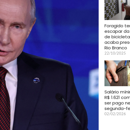
Foragido te
escapar da 
de biciclet
acaba pre
Rio Branco
22/10/2025
Salário mín
R$ 1.621 co
ser pago n
segunda-fe
02/02/2026