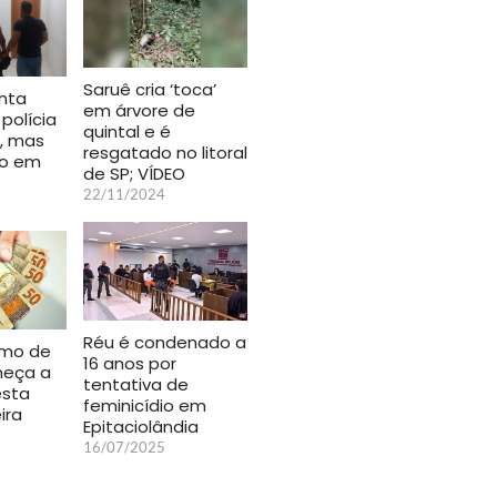
Saruê cria ‘toca’
nta
em árvore de
polícia
quintal e é
a, mas
resgatado no litoral
so em
de SP; VÍDEO
22/11/2024
Réu é condenado a
imo de
16 anos por
meça a
tentativa de
esta
feminicídio em
ira
Epitaciolândia
16/07/2025