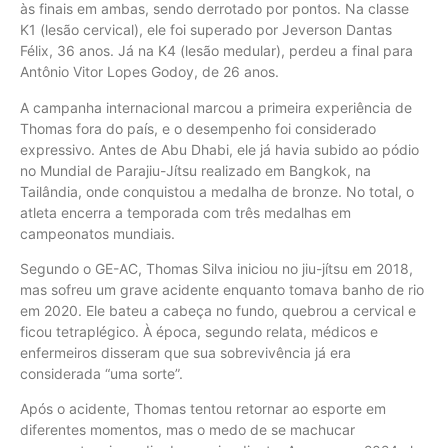
às finais em ambas, sendo derrotado por pontos. Na classe
K1 (lesão cervical), ele foi superado por Jeverson Dantas
Félix, 36 anos. Já na K4 (lesão medular), perdeu a final para
Antônio Vitor Lopes Godoy, de 26 anos.
A campanha internacional marcou a primeira experiência de
Thomas fora do país, e o desempenho foi considerado
expressivo. Antes de Abu Dhabi, ele já havia subido ao pódio
no Mundial de Parajiu-Jítsu realizado em Bangkok, na
Tailândia, onde conquistou a medalha de bronze. No total, o
atleta encerra a temporada com três medalhas em
campeonatos mundiais.
Segundo o GE-AC, Thomas Silva iniciou no jiu-jítsu em 2018,
mas sofreu um grave acidente enquanto tomava banho de rio
em 2020. Ele bateu a cabeça no fundo, quebrou a cervical e
ficou tetraplégico. À época, segundo relata, médicos e
enfermeiros disseram que sua sobrevivência já era
considerada “uma sorte”.
Após o acidente, Thomas tentou retornar ao esporte em
diferentes momentos, mas o medo de se machucar