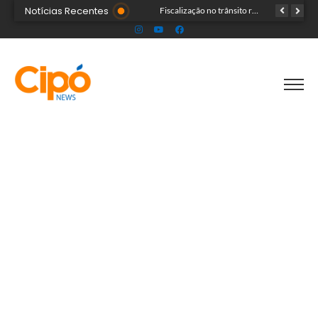
Notícias Recentes
Senac Acre leva workshop de maquiagem à sétima noite da Expoacre 2026
Fiscalização no trânsito reduz as autuações por embriaguez ao longo da Expoacre
TRAGÉDIA: helicóptero cai e mata quatro pessoas; vítimas eram turistas