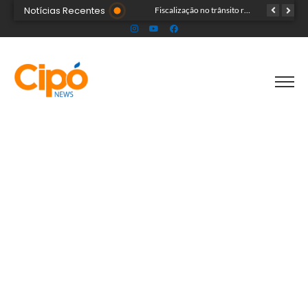
Notícias Recentes
Senac Acre leva workshop de maquiagem à sétima noite da Expoacre 2026
Fiscalização no trânsito reduz as autuações por embriaguez ao longo da Expoacre
TRAGÉDIA: helicóptero cai e mata quatro pessoas; vítimas eram turistas