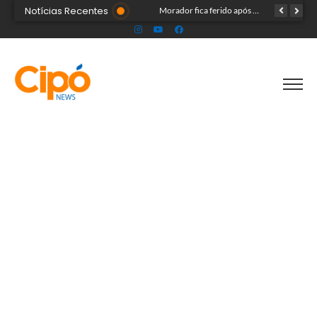
Notícias Recentes
Madsom Cameli e seu time foram os estrategistas principais para quase 20 mil pessoas na maior convenção já registrada no Acre
Morador fica ferido após acidente com terçado em comunidade rural no Acre
Após identificar falhas, MPAC monitora assistência a adultos com autismo em Cruzeiro