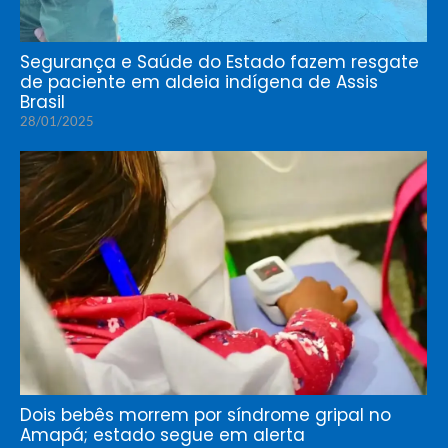
Segurança e Saúde do Estado fazem resgate
de paciente em aldeia indígena de Assis
Brasil
28/01/2025
Dois bebês morrem por síndrome gripal no
Amapá; estado segue em alerta