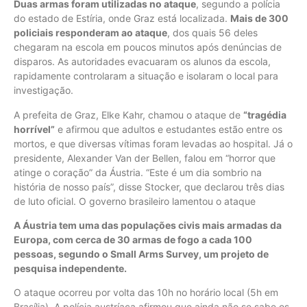
Duas armas foram utilizadas no ataque
, segundo a polícia
do estado de Estíria, onde Graz está localizada.
Mais de 300
policiais responderam ao ataque
, dos quais 56 deles
chegaram na escola em poucos minutos após denúncias de
disparos. As autoridades evacuaram os alunos da escola,
rapidamente controlaram a situação e isolaram o local para
investigação.
A prefeita de Graz, Elke Kahr, chamou o ataque de
“tragédia
horrível”
e afirmou que adultos e estudantes estão entre os
mortos, e que diversas vítimas foram levadas ao hospital. Já o
presidente, Alexander Van der Bellen, falou em “horror que
atinge o coração” da Áustria. “Este é um dia sombrio na
história de nosso país”, disse Stocker, que declarou três dias
de luto oficial. O governo brasileiro lamentou o ataque
A Áustria tem uma das populações civis mais armadas da
Europa, com cerca de 30 armas de fogo a cada 100
pessoas, segundo o Small Arms Survey, um projeto de
pesquisa independente.
O ataque ocorreu por volta das 10h no horário local (5h em
Brasília). A polícia austríaca afirmou que ainda não se sabe os