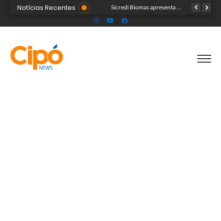
Notícias Recentes
Colégio Militar Tiradentes supera médias estadual e nacional no SAEB e ENEM
Sicredi Biomas apresenta na Expoacre crédito do Plano Safra voltado às mulheres
Acre segue em alerta para casos de síndrome respiratória aguda grave, aponta Fiocruz