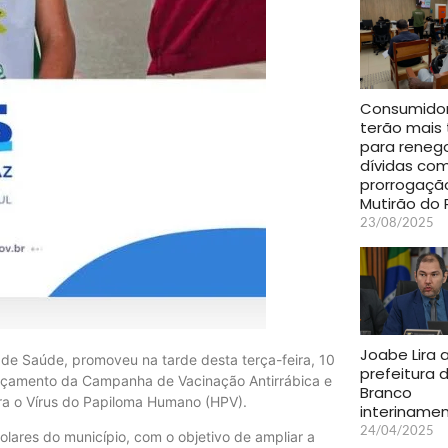
Consumido
terão mais
para renego
dívidas co
prorrogaçã
Mutirão do 
23/08/2025
Joabe Lira
l de Saúde, promoveu na tarde desta terça-feira, 10
prefeitura 
lançamento da Campanha de Vacinação Antirrábica e
Branco
ra o Vírus do Papiloma Humano (HPV).
interiname
24/04/2025
olares do município, com o objetivo de ampliar a