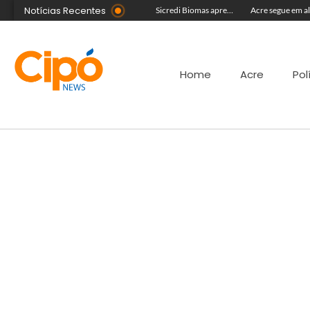
Notícias Recentes
Com equipe reforçada no Agosto Lilás, Delegacia da Mulher intensifica prisões e reduz acervo de inquéritos no Juruá
Colégio Militar Tiradentes supera médias estadual e nacional no SAEB e ENEM
Sicredi Biomas apresenta na Expoacre crédito do Plano Safra voltado às mulheres
Home
Acre
Pol