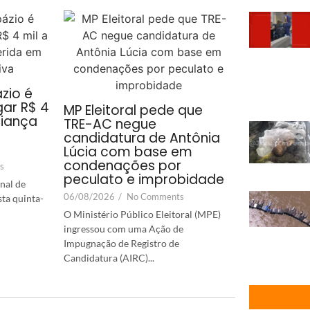
zio é
ar R$ 4
MP Eleitoral pede que
riança
TRE-AC negue
candidatura de Antônia
Lúcia com base em
condenações por
s
peculato e improbidade
nal de
06/08/2026
/
No Comments
sta quinta-
O Ministério Público Eleitoral (MPE)
ingressou com uma Ação de
Impugnação de Registro de
Candidatura (AIRC)...