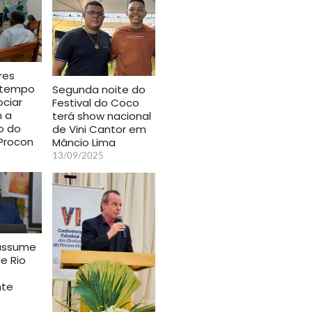
res
 tempo
Segunda noite do
ciar
Festival do Coco
m a
terá show nacional
o do
de Vini Cantor em
Procon
Mâncio Lima
13/09/2025
 assume
de Rio
nte