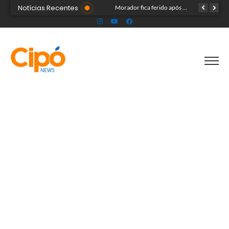
Notícias Recentes
Madsom Cameli e seu time foram os estrategistas principais para quase 20 mil pessoas na maior convenção já registrada no Acre
Morador fica ferido após acidente com terçado em comunidade rural no Acre
Após identificar falhas, MPAC monitora assistência a adultos com autismo em Cruzeiro