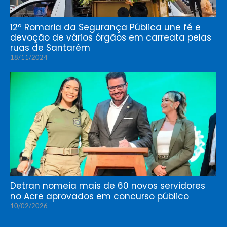
12ª Romaria da Segurança Pública une fé e
devoção de vários órgãos em carreata pelas
ruas de Santarém
18/11/2024
Detran nomeia mais de 60 novos servidores
no Acre aprovados em concurso público
10/02/2026