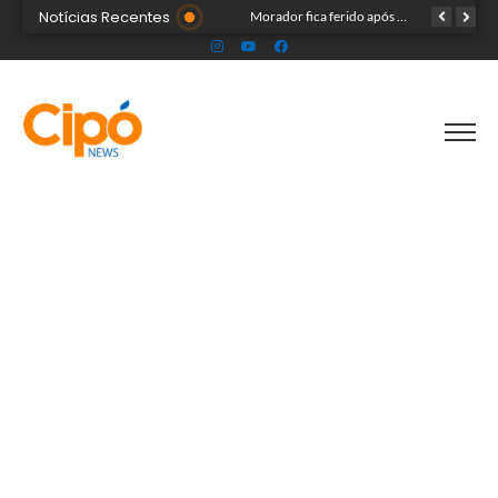
Notícias Recentes
Madsom Cameli e seu time foram os estrategistas principais para quase 20 mil pessoas na maior convenção já registrada no Acre
Morador fica ferido após acidente com terçado em comunidade rural no Acre
Após identificar falhas, MPAC monitora assistência a adultos com autismo em Cruzeiro