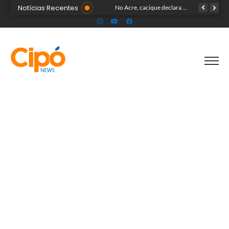
Notícias Recentes
Banda Som & Louvor leva show gospel ao palco da Expoacre nesta sexta
No Acre, cacique declara patrimônio de R$ 1,59 milhão ao disputar vaga de deputado federal
Mesmo no ponto facultativo, prefeitura de Cruzeiro do Sul mantém serviços de infraestrutura em vários pontos da cidade