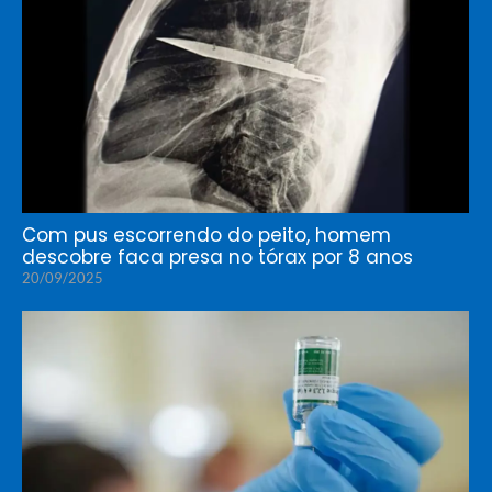
Com pus escorrendo do peito, homem
descobre faca presa no tórax por 8 anos
20/09/2025