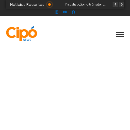
Notícias Recentes
Senac Acre leva workshop de maquiagem à sétima noite da Expoacre 2026
Fiscalização no trânsito reduz as autuações por embriaguez ao longo da Expoacre
TRAGÉDIA: helicóptero cai e mata quatro pessoas; vítimas eram turistas