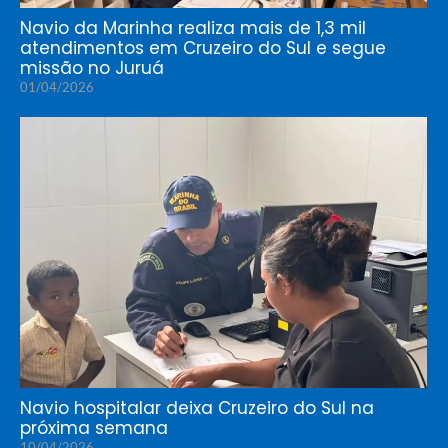
Navio da Marinha realiza mais de 1,3 mil
atendimentos em Cruzeiro do Sul e segue
missão no Juruá
01/04/2026
Navio hospitalar deixa Cruzeiro do Sul na
próxima semana
10/04/2026