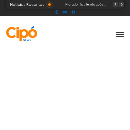
Notícias Recentes
Madsom Cameli e seu time foram os estrategistas principais para quase 20 mil pessoas na maior convenção já registrada no Acre
Morador fica ferido após acidente com terçado em comunidade rural no Acre
Após identificar falhas, MPAC monitora assistência a adultos com autismo em Cruzeiro