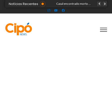
Notícias Recentes
Queimadas: fumaça invade a pista e prejudica trânsito em Rio Branco
Casal encontrado morto em motel estava em banheira
Artista plástica Raíssa Alvarenga expõe suas obras na Feira de Negócios do Novenário em Cruzeiro do Sul