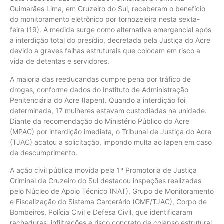
Guimarães Lima, em Cruzeiro do Sul, receberam o benefício
do monitoramento eletrônico por tornozeleira nesta sexta-
feira (19). A medida surge como alternativa emergencial após
a interdição total do presídio, decretada pela Justiça do Acre
devido a graves falhas estruturais que colocam em risco a
vida de detentas e servidores.
A maioria das reeducandas cumpre pena por tráfico de
drogas, conforme dados do Instituto de Administração
Penitenciária do Acre (Iapen). Quando a interdição foi
determinada, 17 mulheres estavam custodiadas na unidade.
Diante da recomendação do Ministério Público do Acre
(MPAC) por interdição imediata, o Tribunal de Justiça do Acre
(TJAC) acatou a solicitação, impondo multa ao Iapen em caso
de descumprimento.
A ação civil pública movida pela 1ª Promotoria de Justiça
Criminal de Cruzeiro do Sul destacou inspeções realizadas
pelo Núcleo de Apoio Técnico (NAT), Grupo de Monitoramento
e Fiscalização do Sistema Carcerário (GMF/TJAC), Corpo de
Bombeiros, Polícia Civil e Defesa Civil, que identificaram
rachaduras, infiltrações e risco concreto de colapso estrutural