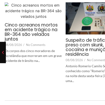
Cinco acreanos mortos
em acidente trágico na
BR-364 são velados
juntos
Suspeito de tráfi
preso com skunk,
08/08/2026
/
No Comments
cocaína e muniç
Os corpos dos cinco moradores de
residência
Acrelândia que morreram em um grave
08/08/2026
/
No Comment
acidente de trânsito na...
Antonio Romerio Camilo S
conhecido como “Romerio”,
na noite desta sexta-feira (
uma...