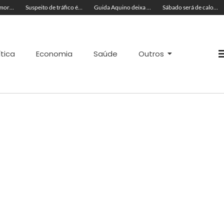
Cinco acreanos mortos em acidente trágico na BR-364 são velados juntos
Suspeito de tráfico é preso com skunk, cocaína e munições em residência
Guida Aquino deixa reitoria da Ufac e publica carta aberta com balanço de gestão
Sábado será de calor de até 37ºC e tempo muito ventilado no Acre; veja a previsão
ítica
Economia
Saúde
Outros