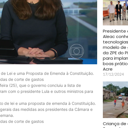
Presidente
Aleac conh
tecnologias
modelo de
da ZPE do P
para implan
boas prátic
Acre
de Lei e uma Proposta de Emenda à Constituição.
17/12/2024
idas de corte de gastos
ira (25), que o governo concluiu a lista de
ram com o presidente Lula e outros ministros para
 de lei e uma proposta de emenda à Constituição.
as gerais das medidas aos presidentes da Câmara e
 semana.
idas de corte de gastos
Criança de