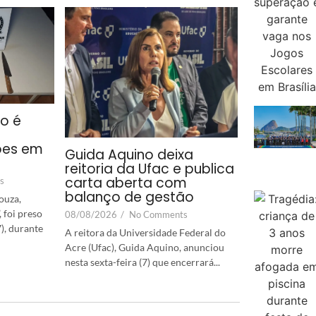
co é
ões em
Guida Aquino deixa
reitoria da Ufac e publica
carta aberta com
s
balanço de gestão
ouza,
 foi preso
08/08/2026
/
No Comments
7), durante
A reitora da Universidade Federal do
Acre (Ufac), Guida Aquino, anunciou
nesta sexta-feira (7) que encerrará...