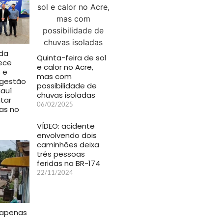
 da
Quinta-feira de sol
ece
e calor no Acre,
 e
mas com
 gestão
possibilidade de
iauí
chuvas isoladas
tar
06/02/2025
as no
VÍDEO: acidente
envolvendo dois
caminhões deixa
três pessoas
feridas na BR-174
22/11/2024
 apenas