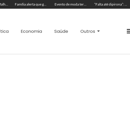
Após identificar falhas, MPAC monitora assistência a adultos com autismo em Cruzeiro
Família alerta que golpistas clonam vaquinha dos irmãos Pedro e Tiago
Evento de moda terá desfile da top internacional acreana, Gabby Dobbins, na Expoacre
“Falta até dipirona”: servidores denunciam caos na Saúde de Acrelândia
ítica
Economia
Saúde
Outros