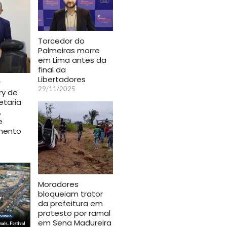
Torcedor do
Palmeiras morre
em Lima antes da
final da
Libertadores
r
29/11/2025
ry de
etaria
,
e
mento
Moradores
bloqueiam trator
da prefeitura em
protesto por ramal
em Sena Madureira