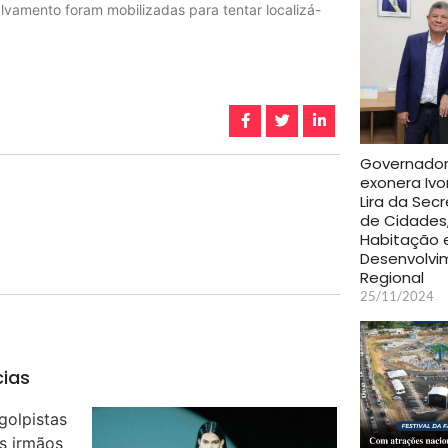
vamento foram mobilizadas para tentar localizá-
Governado
exonera Ivo
Lira da Secr
de Cidades
Habitação 
Desenvolvi
Regional
25/11/2024
cias