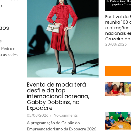
e
Festival da 
reunirá 100 
ãos
e atrações
nacionais 
Cruzeiro do
s
23/08/2025
 Pedro e
u as redes
Evento de moda terá
desfile da top
internacional acreana,
Gabby Dobbins, na
Expoacre
05/08/2026
/
No Comments
A programação do Galpão do
Empreendedorismo da Expoacre 2026