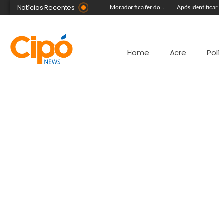
Notícias Recentes
Em show no Piauí, Safadão fala sobre música nova e manda recado aos acreanos
Madsom Cameli e seu time foram os estrategistas principais para quase 20 mil pessoas na maior convenção já registrada no Acre
Morador fica ferido após acidente com terçado em comunidade rural no Acre
Home
Acre
Pol