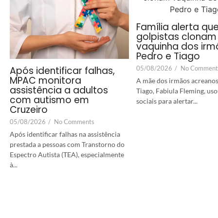
Família alerta qu
golpistas clonam
vaquinha dos irm
Pedro e Tiago
05/08/2026
/
No Comment
Após identificar falhas,
MPAC monitora
A mãe dos irmãos acreanos
assistência a adultos
Tiago, Fabiula Fleming, uso
com autismo em
sociais para alertar...
Cruzeiro
05/08/2026
/
No Comments
Após identificar falhas na assistência
prestada a pessoas com Transtorno do
Espectro Autista (TEA), especialmente
à...