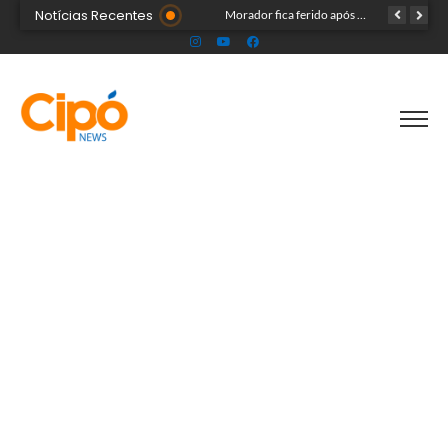
Notícias Recentes
Madsom Cameli e seu time foram os estrategistas principais para quase 20 mil pessoas na maior convenção já registrada no Acre
Morador fica ferido após acidente com terçado em comunidade rural no Acre
Após identificar falhas, MPAC monitora assistência a adultos com autismo em Cruzeiro