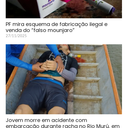
PF mira esquema de fabricação ilegal e
venda do “falso mounjaro”
27/11/2025
Jovem morre em acidente com
embarcação durante racha no Rio Murú, em