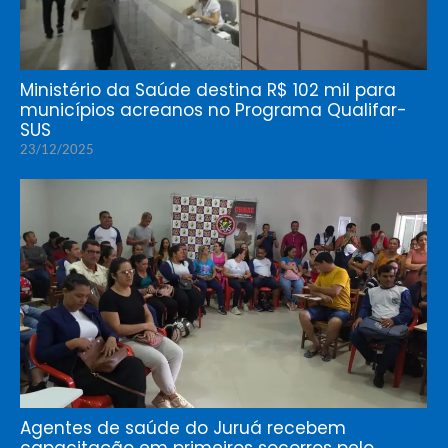
Ministério da Saúde destina R$ 102 mil para
municípios acreanos no Programa Qualifar-
SUS
23/12/2025
Agentes de saúde do Juruá recebem
capacitação em primeiros socorros pelo