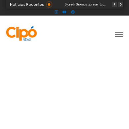
Notícias Recentes
Colégio Militar Tiradentes supera médias estadual e nacional no SAEB e ENEM
Sicredi Biomas apresenta na Expoacre crédito do Plano Safra voltado às mulheres
Acre segue em alerta para casos de síndrome respiratória aguda grave, aponta Fiocruz