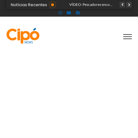
Notícias Recentes
Mulher que morreu em academia relatou dor de cabeça antes de começar treino em Cruzeiro do Sul
VÍDEO: Pescadores encontram corpo de criança durante buscas no Rio Juruá, em Cruzeiro do Sul
Corpo de Bombeiros alerta para risco de afogamentos após seis mortes no Vale do Juruá em 2026