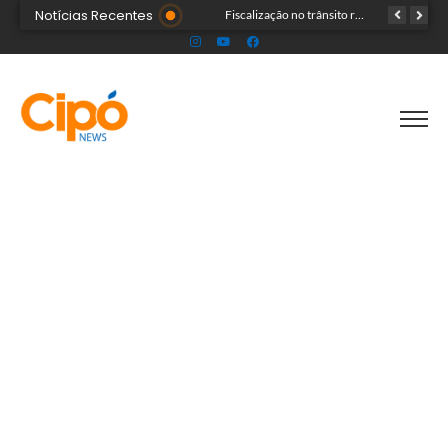
Notícias Recentes
Senac Acre leva workshop de maquiagem à sétima noite da Expoacre 2026
Fiscalização no trânsito reduz as autuações por embriaguez ao longo da Expoacre
TRAGÉDIA: helicóptero cai e mata quatro pessoas; vítimas eram turistas