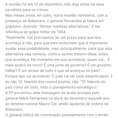
A reunião foi em 12 de dezembro, três dias antes da data
escolhida para os crimes.
Mas meses antes, em julho, numa reunião ministerial, com a
presença de Bolsonaro, o general Fernandes já falava em
golpismo, dizendo: “Adotar medidas alternativas.” E fez
referência ao golpe militar de 1964.
“Realmente, nós precisamos ter um prazo para que isso
aconteça e não, para que eles raciocinem que é importante
avaliar essa possibilidade, mas, principalmente, para que uma
alternativa seja tomada, como o senhor mesmo disse, antes
que aconteça. No momento em que acontecer, quem vai… É
meia quatro de novo? É uma junta de governo? É um governo
militar? É um atraso de tudo o que se avançou no país?
Porque isso vai acontecer. O país vai ser todo desarticulado. E
eu não ‘tô’ falando dos nossos postos, não. ‘Tô’ falando do
país como um todo, todo o planejamento estratégico.”
A PF encontrou uma mensagem de áudio enviada pelo
general Mário Fernandes no dia 8 de dezembro daquele ano
ao tenente-coronel Mauro Cid, então ajudante de ordens de
Bolsonaro.
O general indica ter conversado pessoalmente com o então