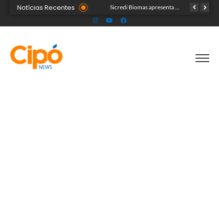
Notícias Recentes
Colégio Militar Tiradentes supera médias estadual e nacional no SAEB e ENEM
Sicredi Biomas apresenta na Expoacre crédito do Plano Safra voltado às mulheres
Acre segue em alerta para casos de síndrome respiratória aguda grave, aponta Fiocruz