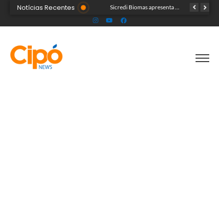
Notícias Recentes
Colégio Militar Tiradentes supera médias estadual e nacional no SAEB e ENEM
Sicredi Biomas apresenta na Expoacre crédito do Plano Safra voltado às mulheres
Acre segue em alerta para casos de síndrome respiratória aguda grave, aponta Fiocruz