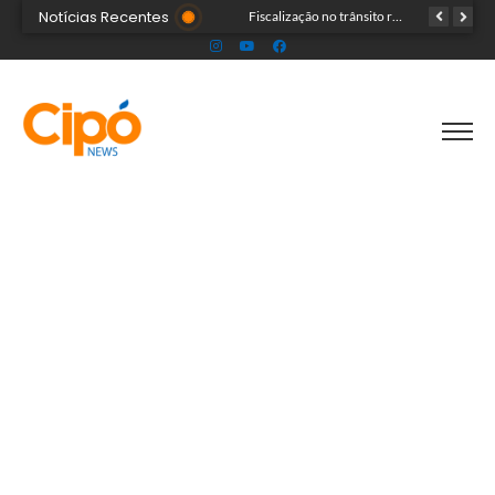
Notícias Recentes
Senac Acre leva workshop de maquiagem à sétima noite da Expoacre 2026
Fiscalização no trânsito reduz as autuações por embriaguez ao longo da Expoacre
TRAGÉDIA: helicóptero cai e mata quatro pessoas; vítimas eram turistas