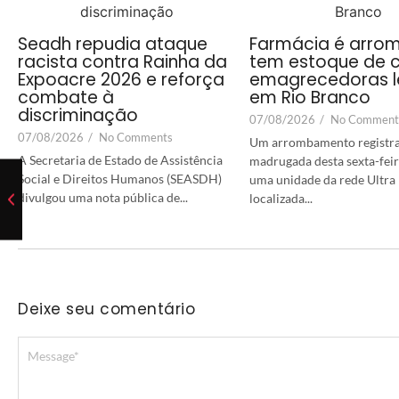
Seadh repudia ataque
Farmácia é arro
racista contra Rainha da
tem estoque de 
Expoacre 2026 e reforça
emagrecedoras 
combate à
em Rio Branco
discriminação
07/08/2026
/
No Comment
07/08/2026
/
No Comments
Um arrombamento registr
A Secretaria de Estado de Assistência
madrugada desta sexta-feir
Social e Direitos Humanos (SEASDH)
uma unidade da rede Ultra 
divulgou uma nota pública de...
localizada...
Deixe seu comentário