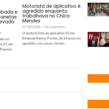
Motorista de aplicativo é
agredido enquanto
mbada e
trabalhava no Chico
canetas
Mendes
levado
07/08/2026
/
No Comments
s
O motociclista de aplicativo Victor
Emanuel Ramos Pontes, de 24 anos, foi
ado na
agredido com socos, chutes...
a, 07, em
Popular,