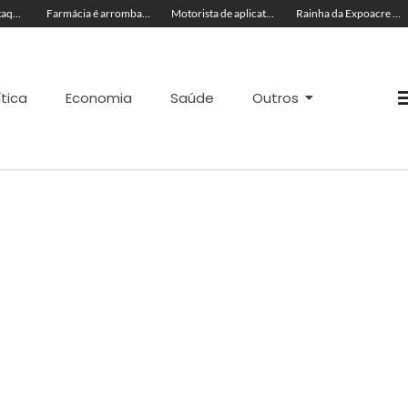
Seadh repudia ataque racista contra Rainha da Expoacre 2026 e reforça combate à discriminação
Farmácia é arrombada e tem estoque de canetas emagrecedoras levado em Rio Branco
Motorista de aplicativo é agredido enquanto trabalhava no Chico Mendes
Rainha da Expoacre 2026 é vítima de injúria racial durante evento e suspeita é presa em flagrante
ítica
Economia
Saúde
Outros