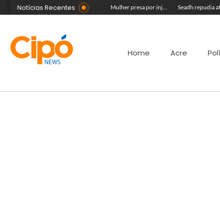
Notícias Recentes
Vídeo mostra jovem sendo forçado a mandar beijos para líder de facção antes de ser executado a tiros
Público ainda pode garantir entrada para show do Som & Louvor na Expoacre nesta sexta
Mulher presa por injúria racial contra Rainha do Rodeio é solta após audiência
Home
Acre
Pol