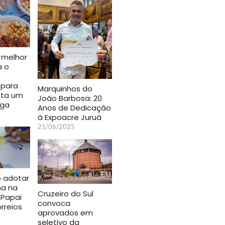
 melhor
a o
 para
Marquinhos do
sta um
João Barbosa: 20
rga
Anos de Dedicação
à Expoacre Juruá
21/06/2025
 adotar
ha na
Cruzeiro do Sul
Papai
convoca
rreios
aprovados em
seletivo da