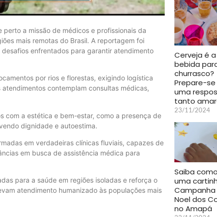
perto a missão de médicos e profissionais da
ões mais remotas do Brasil. A reportagem foi
os desafios enfrentados para garantir atendimento
Cerveja é a
bebida par
churrasco?
amentos por rios e florestas, exigindo logística
Prepare-se
s atendimentos contemplam consultas médicas,
uma respo
tanto ama
23/11/2024
os com a estética e bem-estar, como a presença de
ovendo dignidade e autoestima.
madas em verdadeiras clínicas fluviais, capazes de
tâncias em busca de assistência médica para
Saiba como
uma cartin
adas para a saúde em regiões isoladas e reforça o
Campanha 
levam atendimento humanizado às populações mais
Noel dos Co
no Amapá