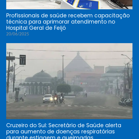
Profissionais de saúde recebem capacitação
técnica para aprimorar atendimento no
Hospital Geral de Feijó
20/06/2025
Cruzeiro do Sul: Secretário de Saúde alerta
para aumento de doenças respiratórias
durante estiagem e queimadas