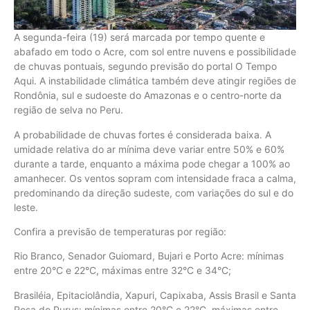
A segunda-feira (19) será marcada por tempo quente e
abafado em todo o Acre, com sol entre nuvens e possibilidade
de chuvas pontuais, segundo previsão do portal O Tempo
Aqui. A instabilidade climática também deve atingir regiões de
Rondônia, sul e sudoeste do Amazonas e o centro-norte da
região de selva no Peru.
A probabilidade de chuvas fortes é considerada baixa. A
umidade relativa do ar mínima deve variar entre 50% e 60%
durante a tarde, enquanto a máxima pode chegar a 100% ao
amanhecer. Os ventos sopram com intensidade fraca a calma,
predominando da direção sudeste, com variações do sul e do
leste.
Confira a previsão de temperaturas por região:
Rio Branco, Senador Guiomard, Bujari e Porto Acre: mínimas
entre 20°C e 22°C, máximas entre 32°C e 34°C;
Brasiléia, Epitaciolândia, Xapuri, Capixaba, Assis Brasil e Santa
Rosa do Purus: mínimas entre 20°C e 22°C, máximas entre