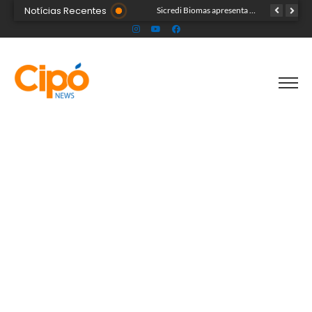
Notícias Recentes
Colégio Militar Tiradentes supera médias estadual e nacional no SAEB e ENEM
Sicredi Biomas apresenta na Expoacre crédito do Plano Safra voltado às mulheres
Acre segue em alerta para casos de síndrome respiratória aguda grave, aponta Fiocruz