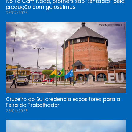
No Tá Com Nada, brothers são ‘tentados’ pela
produção com guloseimas
07/02/2025
Cruzeiro do Sul credencia expositores para a
Feira do Trabalhador
23/04/2025