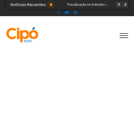
Notícias Recentes
Senac Acre leva workshop de maquiagem à sétima noite da Expoacre 2026
Fiscalização no trânsito reduz as autuações por embriaguez ao longo da Expoacre
TRAGÉDIA: helicóptero cai e mata quatro pessoas; vítimas eram turistas