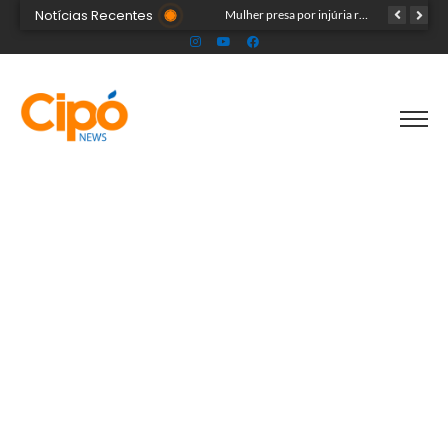
Notícias Recentes
Público ainda pode garantir entrada para show do Som & Louvor na Expoacre nesta sexta
Mulher presa por injúria racial contra Rainha do Rodeio é solta após audiência
Seadh repudia ataque racista contra Rainha da Expoacre 2026 e reforça combate à discriminação