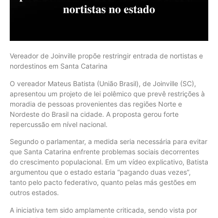
Vereador de Joinville propõe restringir entrada de nortistas e
nordestinos em Santa Catarina
O vereador Mateus Batista (União Brasil), de Joinville (SC),
apresentou um projeto de lei polêmico que prevê restrições à
moradia de pessoas provenientes das regiões Norte e
Nordeste do Brasil na cidade. A proposta gerou forte
repercussão em nível nacional.
Segundo o parlamentar, a medida seria necessária para evitar
que Santa Catarina enfrente problemas sociais decorrentes
do crescimento populacional. Em um vídeo explicativo, Batista
argumentou que o estado estaria “pagando duas vezes”,
tanto pelo pacto federativo, quanto pelas más gestões em
outros estados.
A iniciativa tem sido amplamente criticada, sendo vista por