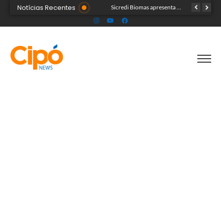
Notícias Recentes
Colégio Militar Tiradentes supera médias estadual e nacional no SAEB e ENEM
Sicredi Biomas apresenta na Expoacre crédito do Plano Safra voltado às mulheres
Acre segue em alerta para casos de síndrome respiratória aguda grave, aponta Fiocruz