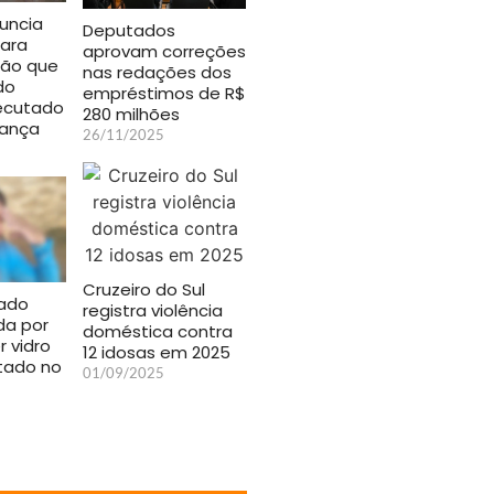
uncia
Deputados
ara
aprovam correções
ção que
nas redações dos
do
empréstimos de R$
xecutado
280 milhões
iança
26/11/2025
Cruzeiro do Sul
cado
registra violência
a por
doméstica contra
r vidro
12 idosas em 2025
tado no
01/09/2025