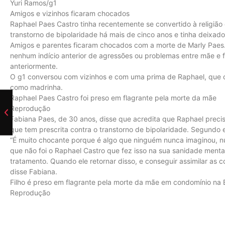
Yuri Ramos/g1
Amigos e vizinhos ficaram chocados
Raphael Paes Castro tinha recentemente se convertido à religião
transtorno de bipolaridade há mais de cinco anos e tinha deixad
Amigos e parentes ficaram chocados com a morte de Marly Paes.
nenhum indício anterior de agressões ou problemas entre mãe e fil
anteriormente.
O g1 conversou com vizinhos e com uma prima de Raphael, que c
como madrinha.
Raphael Paes Castro foi preso em flagrante pela morte da mãe
Reprodução
Fabiana Paes, de 30 anos, disse que acredita que Raphael preci
que tem prescrita contra o transtorno de bipolaridade. Segundo 
“É muito chocante porque é algo que ninguém nunca imaginou, n
que não foi o Raphael Castro que fez isso na sua sanidade mental.
tratamento. Quando ele retornar disso, e conseguir assimilar as co
disse Fabiana.
Filho é preso em flagrante pela morte da mãe em condomínio na B
Reprodução