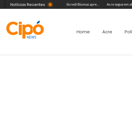
Notícias Recentes
Com equipe reforçada no Agosto Lilás, Delegacia da Mulher intensifica prisões e reduz acervo de inquéritos no Juruá
Colégio Militar Tiradentes supera médias estadual e nacional no SAEB e ENEM
Sicredi Biomas apresenta na Expoacre crédito do Plano Safra voltado às mulheres
Home
Acre
Pol