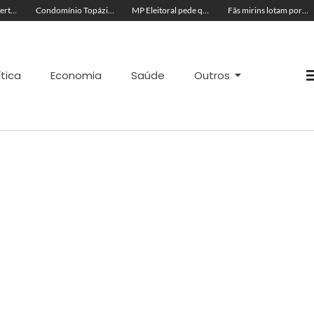
Acre segue em alerta para casos de síndrome respiratória aguda grave, aponta Fiocruz
Condomínio Topázio é condenado a pagar R$ 4 mil a família de criança ferida em quadra esportiva
MP Eleitoral pede que TRE-AC negue candidatura de Antônia Lúcia com base em condenações por peculato e improbidade
Fãs mirins lotam porta de hotel à espera de Ana Castela para show na Expoacre
ítica
Economia
Saúde
Outros