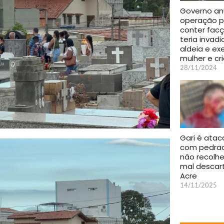
Governo an
operação p
conter fac
teria invadi
aldeia e e
mulher e cr
28/11/2024
Gari é ata
com pedrad
não recolhe
mal descar
Acre
14/11/2025