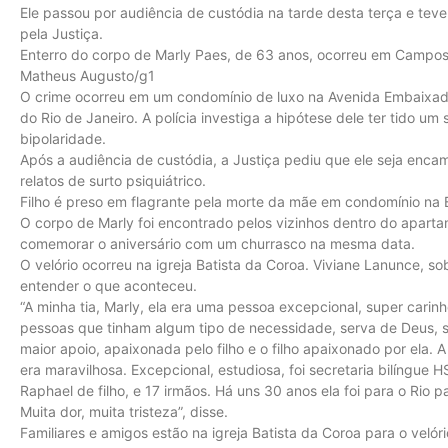
Ele passou por audiência de custódia na tarde desta terça e teve
pela Justiça.
Enterro do corpo de Marly Paes, de 63 anos, ocorreu em Campos
Matheus Augusto/g1
O crime ocorreu em um condomínio de luxo na Avenida Embaixado
do Rio de Janeiro. A polícia investiga a hipótese dele ter tido um 
bipolaridade.
Após a audiência de custódia, a Justiça pediu que ele seja enc
relatos de surto psiquiátrico.
Filho é preso em flagrante pela morte da mãe em condomínio na B
O corpo de Marly foi encontrado pelos vizinhos dentro do aparta
comemorar o aniversário com um churrasco na mesma data.
O velório ocorreu na igreja Batista da Coroa. Viviane Lanunce, so
entender o que aconteceu.
“A minha tia, Marly, ela era uma pessoa excepcional, super carinh
pessoas que tinham algum tipo de necessidade, serva de Deus, se
maior apoio, apaixonada pelo filho e o filho apaixonado por ela.
era maravilhosa. Excepcional, estudiosa, foi secretaria bilíngue H
Raphael de filho, e 17 irmãos. Há uns 30 anos ela foi para o Rio p
Muita dor, muita tristeza”, disse.
Familiares e amigos estão na igreja Batista da Coroa para o velóri