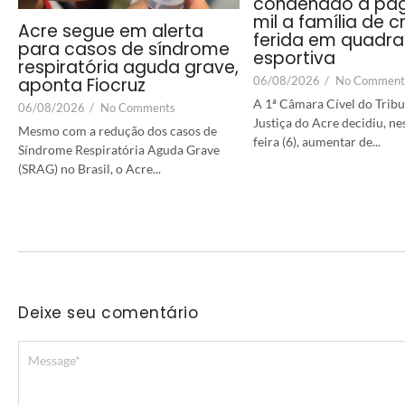
condenado a pag
mil a família de c
Acre segue em alerta
ferida em quadra
para casos de síndrome
esportiva
respiratória aguda grave,
06/08/2026
/
No Comment
aponta Fiocruz
A 1ª Câmara Cível do Tribu
06/08/2026
/
No Comments
Justiça do Acre decidiu, ne
Mesmo com a redução dos casos de
feira (6), aumentar de...
Síndrome Respiratória Aguda Grave
(SRAG) no Brasil, o Acre...
Deixe seu comentário