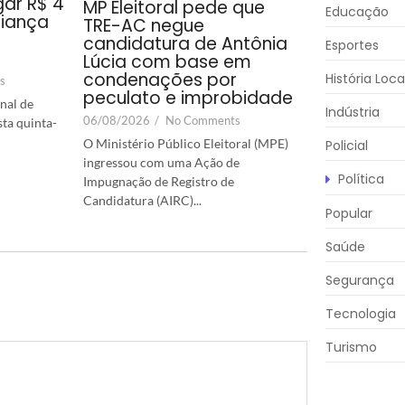
ar R$ 4
MP Eleitoral pede que
Educação
riança
TRE-AC negue
candidatura de Antônia
Esportes
Lúcia com base em
condenações por
História Loca
s
peculato e improbidade
nal de
Indústria
06/08/2026
/
No Comments
sta quinta-
O Ministério Público Eleitoral (MPE)
Policial
ingressou com uma Ação de
Política
Impugnação de Registro de
Candidatura (AIRC)...
Popular
Saúde
Segurança
Tecnologia
Turismo