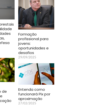
orestais
lidade
idades
Formação
as,
profissional para
efesa
jovens:
oportunidades e
desafios
29/09/2025
Entenda como
o de
funcionará Pix por
re
aproximação
ucação
27/02/2025