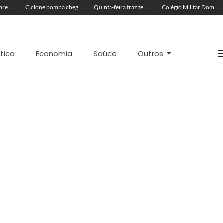
Líder religioso é preso por transformar fiéis em escravos sexuais
Ciclone bomba chega ao Brasil hoje e Defesa Civil Nacional faz alerta
Quinta-feira traz tempo abafado, ventos fortes e máximas de 36ºC no Acre
Colégio Militar Dom Pedro II obtém maior nota do Ideb no Acre
ítica
Economia
Saúde
Outros