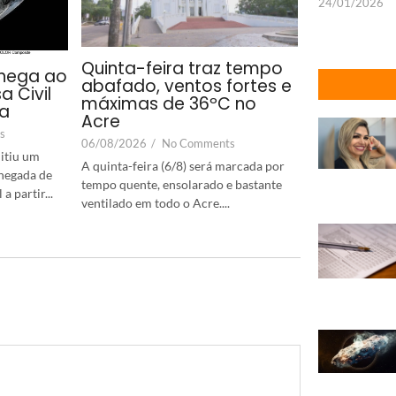
24/01/2026
Quinta-feira traz tempo
hega ao
abafado, ventos fortes e
a Civil
máximas de 36ºC no
ta
Acre
s
06/08/2026
/
No Comments
itiu um
A quinta-feira (6/8) será marcada por
chegada de
tempo quente, ensolarado e bastante
 partir...
ventilado em todo o Acre....