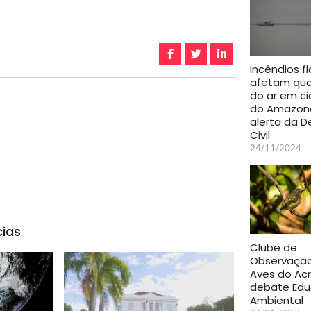
Incêndios fl
afetam qua
do ar em c
do Amazon
alerta da D
Civil
24/11/2024
cias
Clube de
Observaçã
Aves do Ac
debate Ed
Ambiental