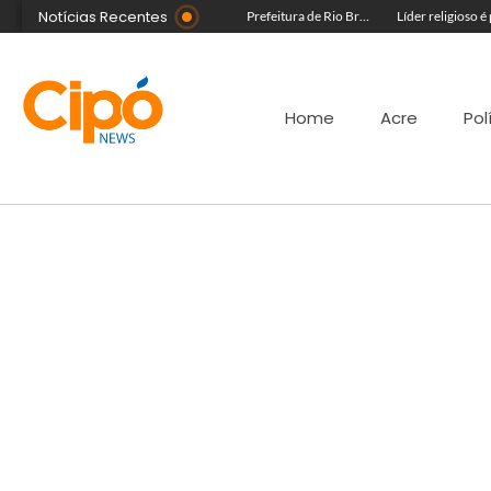
Notícias Recentes
Morador fica ferido após acidente com terçado em comunidade rural no Acre
Governo do Acre e Peru iniciam articulação para fortalecer atendimento em saúde na região de fronteira
Prefeitura de Rio Branco leva prevenção à Expoacre e destaca trabalho dos agentes de saúde
Home
Acre
Pol