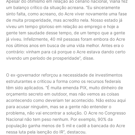
Apesar do otimismo em relação ao cenário nacional, Viana fez
um balanço crítico da situação acreana. “Eu sinceramente
sinto falta, como acreano, do Acre viver novamente uma fase
de muita prosperidade, mas acredito nela. Nosso estado já
viveu um tempo glorioso em relação ao emprego e hoje a
gente tem saudade desse tempo, de um tempo que a gente
já viveu. Infelizmente, 40 mil pessoas foram embora do Acre
nos últimos anos em busca de uma vida melhor. Antes era o
contrário: vinham para cá porque o Acre estava dando certo
vivendo um período de prosperidade”, disse.
O ex-governador reforçou a necessidade de investimentos
estruturantes e criticou a forma como os recursos federais
têm sido aplicados. “É muita emenda PIX, muito dinheiro de
orçamento secreto em outdoor, mas não vemos as coisas
acontecendo como deveriam ter acontecido. Não estou aqui
para acusar ninguém, mas se a gente não entender o
problema, não vai encontrar a solução. O Acre no Congresso
Nacional não tem peso nenhum. Por exemplo, 90% da
população ganha menos de 5 mil e cadê a bancada do Acre
nessa luta pela isenção do IR”, destacou.