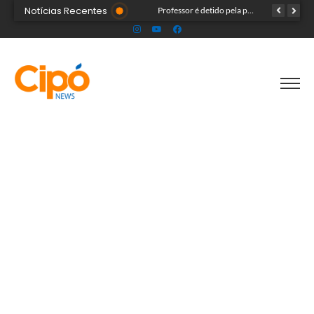
Notícias Recentes
Sem marca e comprado na internet: ‘forninho maldito’ tira a vida de menina de 3 anos
Professor é detido pela polícia suspeito de envolvimento com menores durante aulas particulares
No Acre, PF mira grupo suspeito de fraudar carteiras de pescador para obter Seguro-Defeso