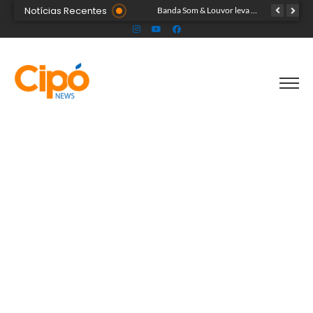
Notícias Recentes
Governo entrega alimentos arrecadados com troca de ingressos na Expoacre
Banda Som & Louvor leva show gospel ao palco da Expoacre nesta sexta
No Acre, cacique declara patrimônio de R$ 1,59 milhão ao disputar vaga de deputado federal