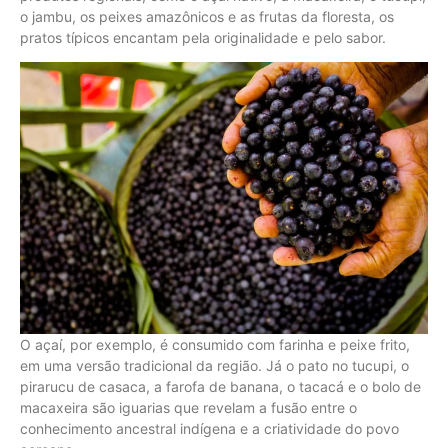
o jambu, os peixes amazônicos e as frutas da floresta, os
pratos típicos encantam pela originalidade e pelo sabor.
O açaí, por exemplo, é consumido com farinha e peixe frito,
em uma versão tradicional da região. Já o pato no tucupi, o
pirarucu de casaca, a farofa de banana, o tacacá e o bolo de
macaxeira são iguarias que revelam a fusão entre o
conhecimento ancestral indígena e a criatividade do povo